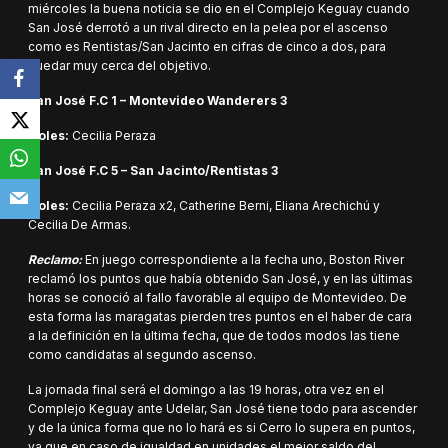
miércoles la buena noticia se dio en el Complejo Keguay cuando
San José derrotó a un rival directo en la pelea por el ascenso
como es Rentistas/San Jacinto en cifras de cinco a dos, para
quedar muy cerca del objetivo.
San José F.C 1 – Montevideo Wanderers 3
Goles:
Cecilia Peraza
San José F.C 5 – San Jacinto/Rentistas 3
Goles:
Cecilia Peraza x2, Catherine Berni, Eliana Arechichú y
Cecilia De Armas.
Reclamo:
En juego correspondiente a la fecha uno, Boston River
reclamó los puntos que había obtenido San José, y en las últimas
horas se conoció al fallo favorable al equipo de Montevideo. De
esta forma las maragatas pierden tres puntos en el haber de cara
a la definición en la última fecha, que de todos modos las tiene
como candidatas al segundo ascenso.
La jornada final será el domingo a las 19 horas, otra vez en el
Complejo Keguay ante Udelar, San José tiene todo para ascender
y de la única forma que no lo hará es si Cerro lo supera en puntos,
ya que en caso de igualdad en unidades el mejor saldo del