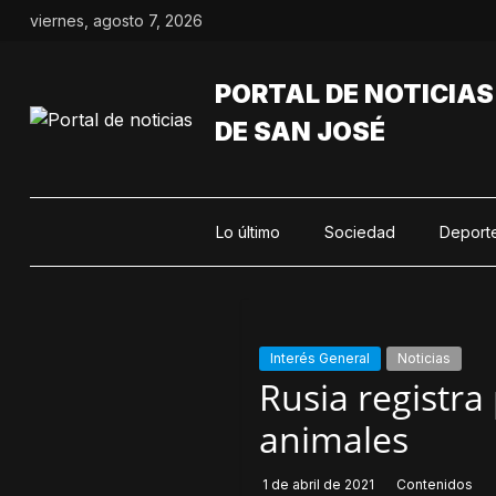
Saltar
viernes, agosto 7, 2026
al
contenido
PORTAL DE NOTICIAS
DE SAN JOSÉ
Lo último
Sociedad
Deport
Interés General
Noticias
Rusia registra
animales
1 de abril de 2021
Contenidos