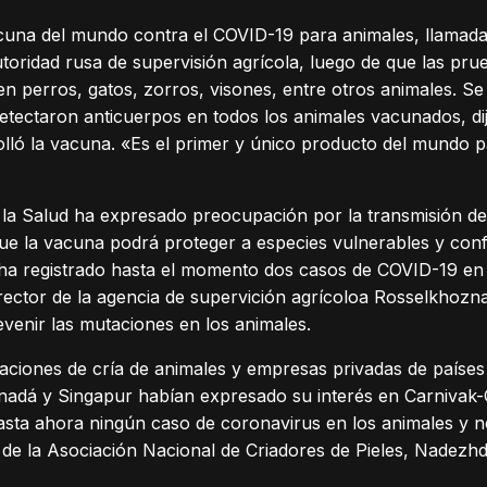
acuna del mundo contra el COVID-19 para animales, llamada
utoridad rusa de supervisión agrícola, luego de que las p
 en perros, gatos, zorros, visones, entre otros animales. S
tectaron anticuerpos en todos los animales vacunados, dij
lló la vacuna. «Es el primer y único producto del mundo 
.
 la Salud ha expresado preocupación por la transmisión de
 que la vacuna podrá proteger a especies vulnerables y con
a ha registrado hasta el momento dos casos de COVID-19 en
ector de la agencia de supervición agrícoloa Rosselkhoznad
venir las mutaciones en los animales.
laciones de cría de animales y empresas privadas de paíse
nadá y Singapur habían expresado su interés en Carnivak-C
sta ahora ningún caso de coronavirus en los animales y no
ra de la Asociación Nacional de Criadores de Pieles, Nadez