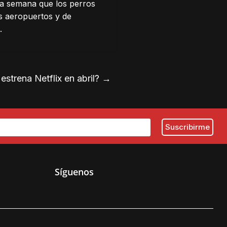
ta semana que los perros
os aeropuertos y de
.
estrena Netflix en abril?
→
Síguenos