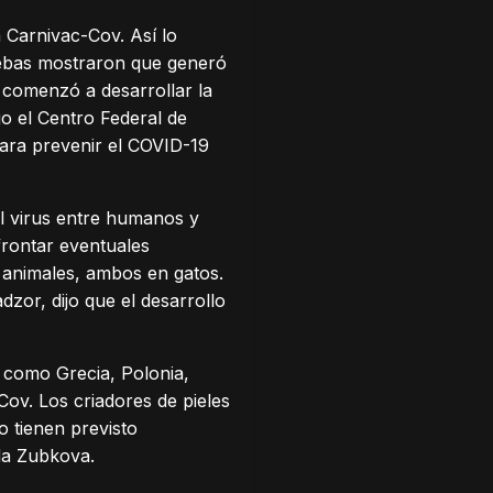
 Carnivac-Cov. Así lo
ruebas mostraron que generó
e comenzó a desarrollar la
o el Centro Federal de
para prevenir el COVID-19
l virus entre humanos y
frontar eventuales
 animales, ambos en gatos.
zor, dijo que el desarrollo
s como Grecia, Polonia,
ov. Los criadores de pieles
 tienen previsto
hda Zubkova.