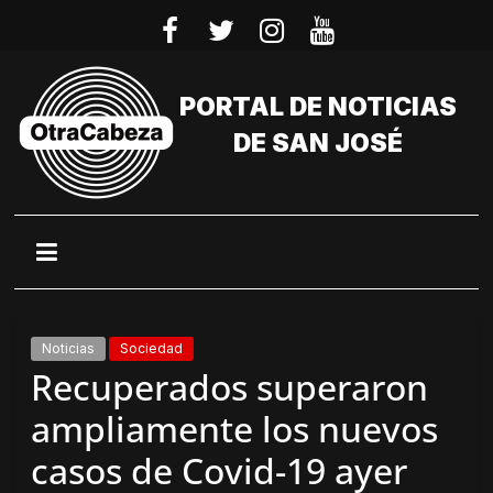
Saltar
al
contenido
PORTAL DE NOTICIAS
DE SAN JOSÉ
Noticias
Sociedad
Recuperados superaron
ampliamente los nuevos
casos de Covid-19 ayer