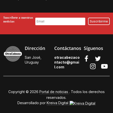
Suscríbete a nuestras
noticias
Dirección
Contáctanos
Síguenos
San José,
otracabezaco
Uruguay
ntacto@gmai
l.
com
Copyright © 2026
Portal de noticias
. Todos los derechos
reservados.
Desarrollado por
Kreiva Digital