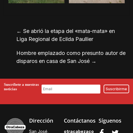
←
Se abrió la etapa del «mata-mata» en
Liga Regional de Ecilda Paullier
Hombre emplazado como presunto autor de
disparos en casa de San José
→
Suscríbete a nuestras
noticias
Dirección
Contáctanos
Síguenos
San José,
otracabezaco