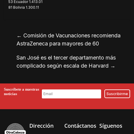
53 Ecuador 1.413.01
81 Bolivia 1.300.11
←
Comisión de Vacunaciones recomienda
AstraZeneca para mayores de 60
San José es el tercer departamento más
complicado según escala de Harvard
→
Suscríbete a nuestras
noticias
Dirección
Contáctanos
Síguenos