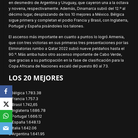
en desmedro de Argentina y Uruguay, que cayeron una a la octava
y novena, respectivamente. Además, Dinamarca subió del 12.º al
décimo lugar, desplazando de los 10 mejores a México. Bélgica
sigue primera y completan el podio Francia y Brasil, con Inglaterra,
Portugal y España pisándoles los talones.
El ascenso más importante en cuanto a puntos lo logró Armenia,
que con tres victorias en sus primeras tres presentaciones por las
Eliminatorias rumbo a Qatar 2022 subió nueve peldaños hasta el
90.º. Más arriba hubo otro ascenso importante de Cabo Verde,
que gracias a su participación en la fase de clasificación para la
Copa Africana de Naciones escaló del puesto 80 al 73.
LOS 20 MEJORES
1 Bélgica 1.783.38
2 Francia 1.757.3
3 Brasil 1.742,65
4 Inglaterra 1.686.78
5 Portugal 1.666.12
6 España 1.648.13
7 Italia 1.642.06
8 Argentina 1.641.95