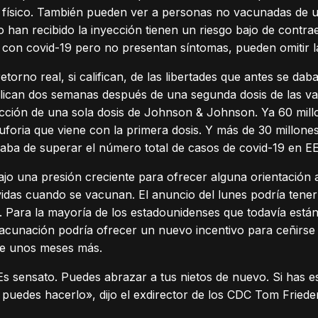
o físico. También pueden ver a personas no vacunadas de u
o han recibido la inyección tienen un riesgo bajo de contr
n con covid-19 pero no presentan síntomas, pueden omitir 
etorno real, si califican, de las libertades que antes se da
plican dos semanas después de una segunda dosis de las v
yección de una sola dosis de Johnson & Johnson
.
Ya 60 mill
oria que viene con la primera dosis. Y más de 30 millon
caba de superar el número total de casos de covid-19 en E
jo una presión creciente para ofrecer alguna orientación 
das cuando se vacunan. El anuncio del lunes podría tener
o. Para la mayoría de los estadounidenses que todavía está
 vacunación podría ofrecer un nuevo incentivo para ceñirse 
nte unos meses más.
 Es sensato. Puedes abrazar a tus nietos de nuevo. Si has 
ta, puedes hacerlo», dijo el exdirector de los CDC Tom Frie