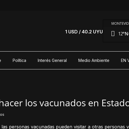
MONTEVID
1 USD / 40.2 UYU
12°
N
e
Política
Interés General
Medio Ambiente
EN 
acer los vacunados en Estad
dos
 las personas vacunadas pueden visitar a otras personas va