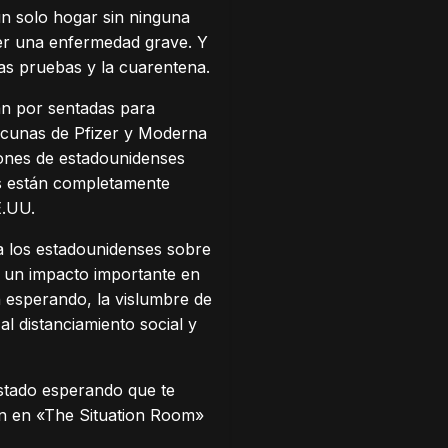
n solo hogar sin ninguna
aer una enfermedad grave. Y
las pruebas y la cuarentena.
ban por sentadas para
acunas de Pfizer y Moderna
ones de estadounidenses
es están completamente
E.UU.
a los estadounidenses sobre
 un impacto importante en
n esperando, la vislumbre de
al distanciamiento social y
estado esperando que te
den en «The Situation Room»