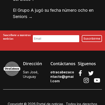
El Grupo A jugó su fecha número ocho en
Seniors
→
Suscríbete a nuestras
noticias
Dirección
Contáctanos
Síguenos
San José,
otracabezaco
Uruguay
ntacto@gmai
l.
com
Copyright © 2026
Portal de noticias
. Todos los derechos