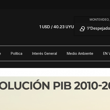
MONTEVIDEO,
S
1 USD / 40.23 UYU
9°
Despejado 
e
Política
Interés General
Medio Ambiente
EN 