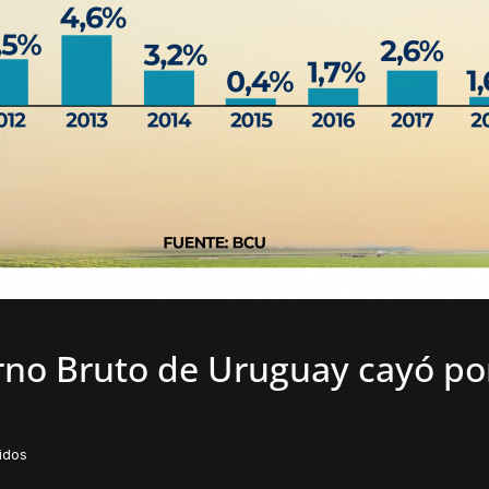
rno Bruto de Uruguay cayó po
idos