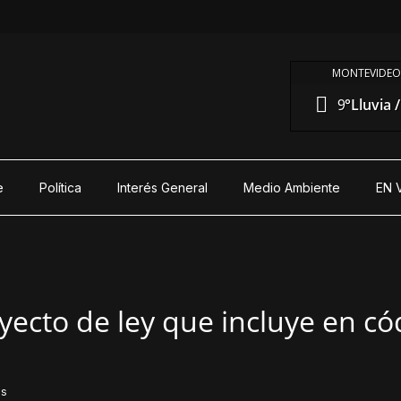
MONTEVIDEO
9°
Lluvia 
e
Política
Interés General
Medio Ambiente
EN 
ecto de ley que incluye en có
os