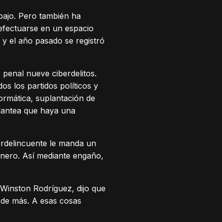
bajo. Pero también ha
 efectuarse en un espacio
o y el año pasado se registró
 penal nueve ciberdelitos.
dos los partidos políticos y
ormática, suplantación de
 plantea que haya una
berdelincuente le manda un
inero. Así mediante engaño,
, Winston Rodríguez, dijo que
a de más. A esas cosas