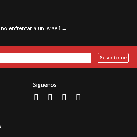
no enfrentar a un israelí
→
Síguenos
s.