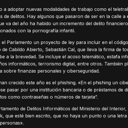
o a adoptar nuevas modalidades de trabajo como el teletra
de delitos. Hay algunos que pasaron de ser en la calle a
que va del año ha habido un incremento del delito financier
onados con la pornografía infantil.
el Parlamento un proyecto de ley para incluir en el código
o de Cabildo Abierto, Sebastián Cal, que lleva la firma de to
e a la brevedad. Se incluye el acoso telemático, estafa inf
daños informáticos, terrorismo digital, entre otros. También
 sobre finanzas personales y ciberseguridad.
han crecido este año es el phishing. «En el phishing un ci
se pasar por una institución bancaria o de préstamos de d
atos como contraseñas o números de tarjeta”.
rtamento de Delitos Informáticos del Ministerio del Interior
ink, que esté bien escrito, que no haya un punto o una letr
 personas».