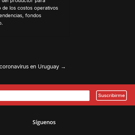
a del productor para
o de los costos operativos
tendencias, fondos
o.
 coronavirus en Uruguay
→
Síguenos