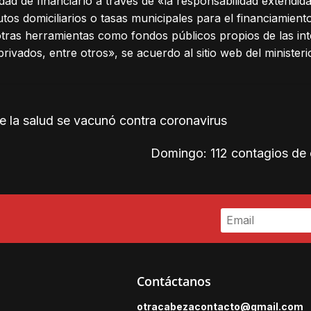
idad de financiarlo a través de «la responsabilidad extendid
butos domiciliarios o tasas municipales para el financiamient
 otras herramientas como fondos públicos propios de las in
privados, entre otros», se acuerdo al sitio web del ministeri
 la salud se vacunó contra coronavirus
Domingo: 112 contagios de
Contáctanos
otracabezacontacto@gmail.
com