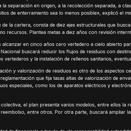
a separación en origen, a la recolección separada, a clasifi
itios de enterramiento sea lo menos posible», explicó el mi
fe de la cartera, consta de diez ejes estructurales que busc
mo recursos. Plantea metas a diez años con revisión interm
s alcanzar en cinco años cero vertedero a cielo abierto par
 Nacional buscará reducir los flujos de residuos con destin
os vertederos y la instalación de rellenos sanitarios, eventu
ción y valorización de residuos es otro de los aspectos cen
reglamentación que fija tasas altas de valorización de enva
duos especiales, como los de aparatos eléctricos y electrón
 colectiva, el plan presenta varios modelos, entre ellos la 
 reembolso, entre otros. Por otra parte, buscará ampliar la