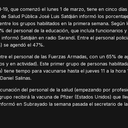
d-19, que comenzó el lunes 1 de marzo, tiene en cinco día
o de Salud Pública José Luis Satdjián informó los porcenta
tre los grupos habilitados en la primera semana. Según l
3% del personal de la educación, que incluía funcionarios y
 informó Satdjián en radio Sarandí. Entre el personal poli
s) se agendó el 47%.
ntre el personal de las Fuerzas Armadas, con un 65% de a
s y en actividad). Este primer grupo de personas habilitada
) tiene tiempo para vacunarse hasta el jueves 11 a la hora
Daniel Salinas.
acunación del personal de la salud (empezando por profesio
grupo recibirá la vacuna de Pfizer (Estados Unidos) que ll
informó en Subrayado la semana pasada el secretario de la