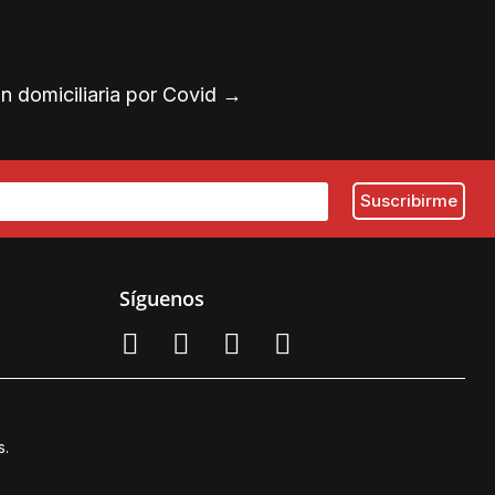
n domiciliaria por Covid
→
Síguenos
s.