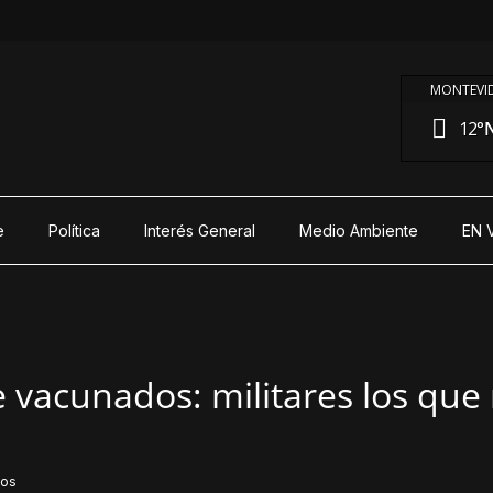
MONTEVID
12°
N
e
Política
Interés General
Medio Ambiente
EN 
e vacunados: militares los que
dos