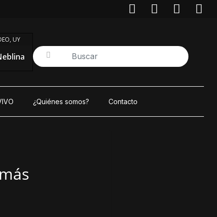
EO, UY
eblina
VIVO
¿Quiénes somos?
Contacto
 más