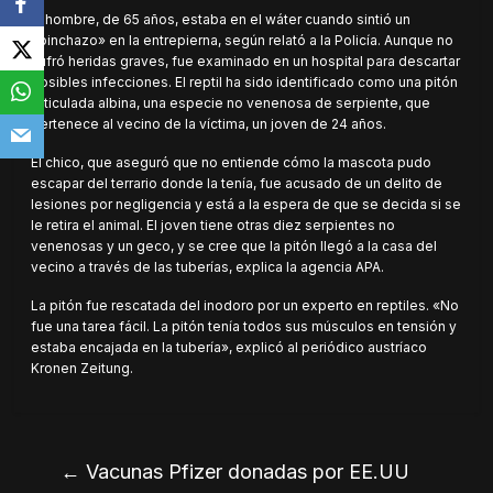
El hombre, de 65 años, estaba en el wáter cuando sintió un
«pinchazo» en la entrepierna, según relató a la Policía. Aunque no
sufró heridas graves, fue examinado en un hospital para descartar
posibles infecciones. El reptil ha sido identificado como una pitón
reticulada albina, una especie no venenosa de serpiente, que
pertenece al vecino de la víctima, un joven de 24 años.
El chico, que aseguró que no entiende cómo la mascota pudo
escapar del terrario donde la tenía, fue acusado de un delito de
lesiones por negligencia y está a la espera de que se decida si se
le retira el animal. El joven tiene otras diez serpientes no
venenosas y un geco, y se cree que la pitón llegó a la casa del
vecino a través de las tuberías, explica la agencia APA.
La pitón fue rescatada del inodoro por un experto en reptiles. «No
fue una tarea fácil. La pitón tenía todos sus músculos en tensión y
estaba encajada en la tubería», explicó al periódico austríaco
Kronen Zeitung.
←
Vacunas Pfizer donadas por EE.UU