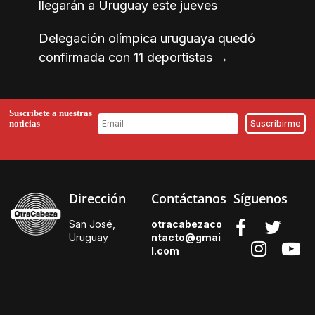
llegarán a Uruguay este jueves
Delegación olímpica uruguaya quedó
confirmada con 11 deportistas
→
Suscríbete a nuestras
noticias
Dirección
Contáctanos
Síguenos
San José,
otracabezaco
Uruguay
ntacto@gmai
l.
com