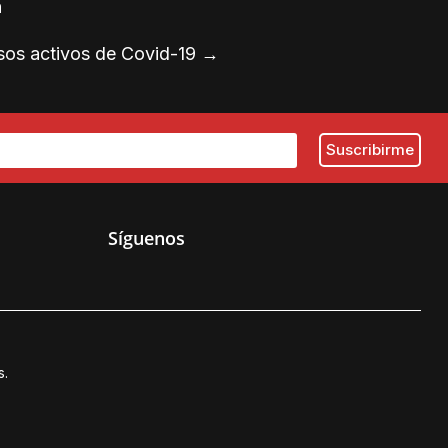
n
sos activos de Covid-19
→
Síguenos
s.