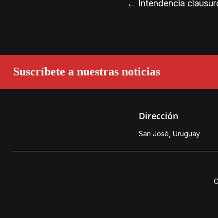
←
Intendencia clausuró
Suscríbete a nuestras noticias
Dirección
San José, Uruguay
C