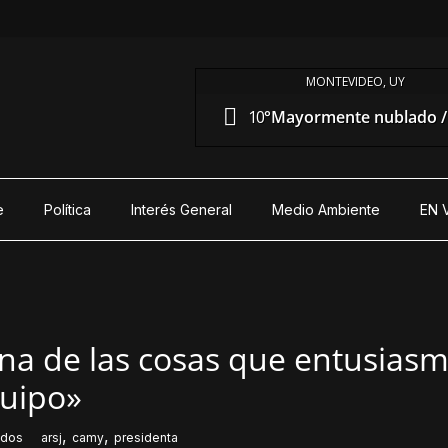
MONTEVIDEO, UY
10°
Mayormente nublado / 
e
Política
Interés General
Medio Ambiente
EN 
una de las cosas que entusias
quipo»
,
,
idos
arsj
camy
presidenta