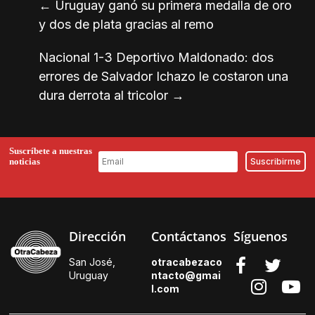
←
Uruguay ganó su primera medalla de oro
y dos de plata gracias al remo
Nacional 1-3 Deportivo Maldonado: dos
errores de Salvador Ichazo le costaron una
dura derrota al tricolor
→
Suscríbete a nuestras
noticias
Dirección
Contáctanos
Síguenos
San José,
otracabezaco
Uruguay
ntacto@gmai
l.
com