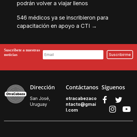
podrán volver a viajar llenos
546 médicos ya se inscribieron para
capacitación en apoyo a CTI
→
Suscríbete a nuestras
noticias
Dirección
Contáctanos
Síguenos
San José,
otracabezaco
Uruguay
ntacto@gmai
l.
com