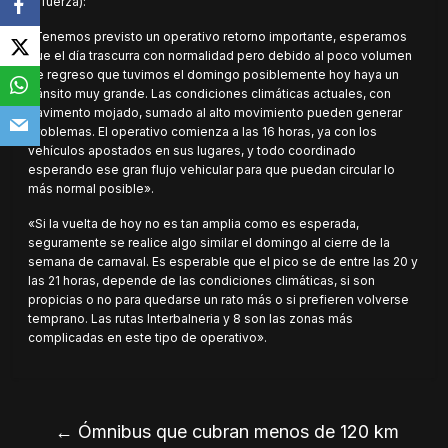
la fuerza):
«Tenemos previsto un operativo retorno importante, esperamos
que el día trascurra con normalidad pero debido al poco volumen
de regreso que tuvimos el domingo posiblemente hoy haya un
tránsito muy grande. Las condiciones climáticas actuales, con
pavimento mojado, sumado al alto movimiento pueden generar
problemas. El operativo comienza a las 16 horas, ya con los
vehículos apostados en sus lugares, y todo coordinado
esperando ese gran flujo vehicular para que puedan circular lo
más normal posible».
«Si la vuelta de hoy no es tan amplia como es esperada,
seguramente se realice algo similar el domingo al cierre de la
semana de carnaval. Es esperable que el pico se de entre las 20 y
las 21 horas, depende de las condiciones climáticas, si son
propicias o no para quedarse un rato más o si prefieren volverse
temprano. Las rutas Interbalneria y 8 son las zonas más
complicadas en este tipo de operativo».
←
Ómnibus que cubran menos de 120 km