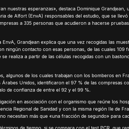
an nuestras esperanzas», destaca Dominique Grandjean, un
aria de Alfort (EnvA) responsables del estudio, que se lle
presas a 335 personas que acudieron a hacerse pruebas 
a EnvA, Grandjean explica que una vez recogidas las muest
n ningún contacto con esas personas, de las cuales 109 fu
se realiza a partir de las células recogidas con un bastonc
os, algunos de los cuales trabajan con los bomberos en Fr
s Árabes Unidos, identificaron el 97 % de las compresas con
alo de confianza de entre el 92 y el 99 %.
tigación en asociación con el organismo que reúne los hospi
encia Regional de Sanidad y con la misma región Ile de Fr
 no necesitan más que «una fracción de segundo» para ca
érminos de tiempo, si se compara con el test PCR, que req