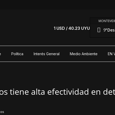
MONTEVIDE
1 USD / 40.23 UYU
9°
Des
e
Política
Interés General
Medio Ambiente
EN 
os tiene alta efectividad en de
dos