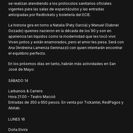
se realizan atendiendo a los protocolos sanitarios oficiales
vigentes para las salas de espectáculos y las entradas
anticipadas por Redtickets y boletería del ECIE.
La historia gira en torno a Natalia (Paty García) y Manuel (Gabriel
Gozado) quienes nacieron en la década de los ́90 y son en
apariencia tan líquidos como la modernidad que les tocó vivir.
Viven juntos y están enamorados, pero el amor les pesa. Será con
Ana (Andreína Lamenza Geninazzi) con quien intentarán encontrar
el equilibrio perfecto.
En los próximos días en tanto, habrán más actividades en San
José de Mayo:
SÁBADO 14
Larbanois & Carrero
Hora 21:00 – Teatro Macció
Entradas de 350 a 650 pesos. En venta por Tickantel, RedPagos y
Abitab.
LUNES 16
Doña Elvira