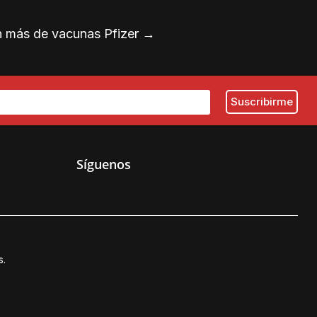
n más de vacunas Pfizer
→
Síguenos
s.