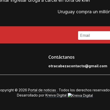
ntar ingresar droga a cárcel en torta de kiwi
Uruguay compra un milló
Contáctanos
otracabezacontacto@gmail.
com
opyright © 2026
Portal de noticias
. Todos los derechos reservado
Desarrollado por
Kreiva Digital