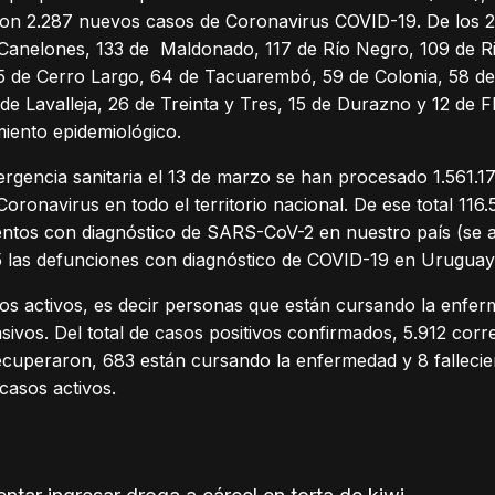
taron 2.287 nuevos casos de Coronavirus COVID-19. De los 
Canelones, 133 de Maldonado, 117 de Río Negro, 109 de Riv
5 de Cerro Largo, 64 de Tacuarembó, 59 de Colonia, 58 de
de Lavalleja, 26 de Treinta y Tres, 15 de Durazno y 12 de F
uimiento epidemiológico.
rgencia sanitaria el 13 de marzo se han procesado 1.561.17
Coronavirus en todo el territorio nacional. De ese total 11
entos con diagnóstico de SARS-CoV-2 en nuestro país (se a
 las defunciones con diagnóstico de COVID-19 en Uruguay
s activos, es decir personas que están cursando la enfer
sivos. Del total de casos positivos confirmados, 5.912 cor
recuperaron, 683 están cursando la enfermedad y 8 fallecie
casos activos.