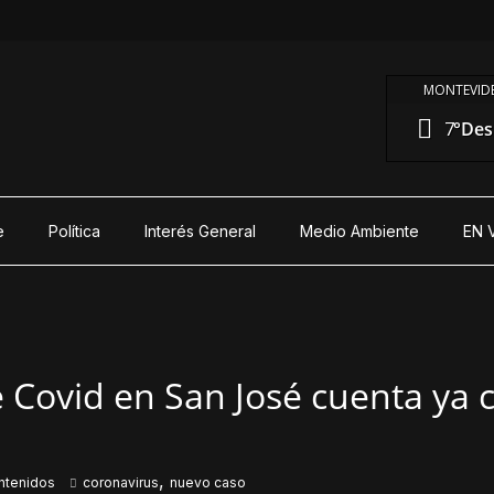
MONTEVIDE
7°
Des
e
Política
Interés General
Medio Ambiente
EN 
 Covid en San José cuenta ya 
,
ntenidos
coronavirus
nuevo caso