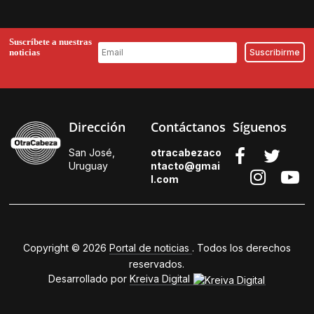
Suscríbete a nuestras
noticias
Dirección
Contáctanos
Síguenos
San José,
otracabezaco
Uruguay
ntacto@gmai
l.
com
Copyright © 2026
Portal de noticias
. Todos los derechos
reservados.
Desarrollado por
Kreiva Digital