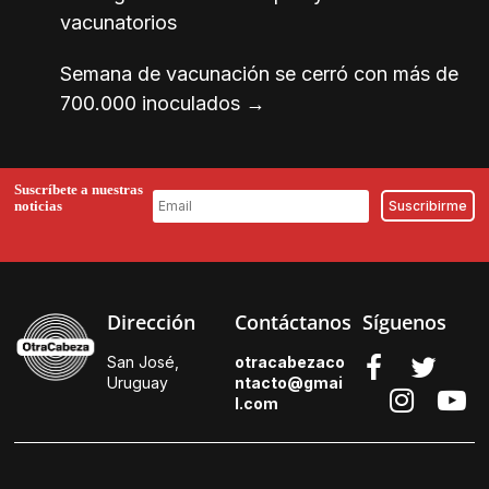
vacunatorios
Semana de vacunación se cerró con más de
700.000 inoculados
→
Suscríbete a nuestras
noticias
Dirección
Contáctanos
Síguenos
San José,
otracabezaco
Uruguay
ntacto@gmai
l.
com