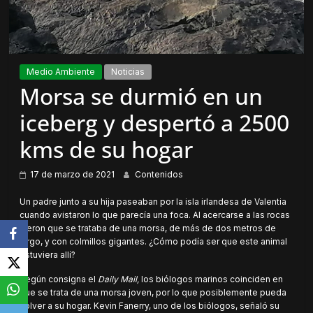
Medio Ambiente
Noticias
Morsa se durmió en un
iceberg y despertó a 2500
kms de su hogar
17 de marzo de 2021
Contenidos
Un padre junto a su hija paseaban por la isla irlandesa de Valentia
cuando avistaron lo que parecía una foca. Al acercarse a las rocas
vieron que se trataba de una morsa, de más de dos metros de
largo, y con colmillos gigantes. ¿Cómo podía ser que este animal
estuviera allí?
Según consigna el
Daily Mail,
los biólogos marinos coinciden en
que se trata de una morsa joven, por lo que posiblemente pueda
volver a su hogar. Kevin Fanerry, uno de los biólogos, señaló su