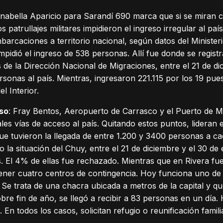
Anabella Aparicio para Sarandí 690 marca que si se miran ci
s patrullajes militares impidieron el ingreso irregular al pa
barcaciones a territorio nacional, según datos del Minister
idió el ingreso de 538 personas. Allí fue donde se registra
s de la Dirección Nacional de Migraciones, entre el 21 de di
sonas al país. Mientras, ingresaron 221.115 por los 19 pue
l Interior.
eso
: Fray Bentos, Aeropuerto de Carrasco y el Puerto de 
ales vías de acceso al país. Quitando estos puntos, lideran 
ue tuvieron la llegada de entre 1.200 y 3400 personas a c
 la situación del Chuy, entre el 21 de diciembre y el 30 de
aís. El 4% de ellas fue rechazado. Mientras que en Rivera f
tener cuatro centros de contingencia. Hoy funciona uno de
 Se trata de una chacra ubicada a metros de la capital y 
sobre fin de año, se llegó a recibir a 83 personas en un día
 En todos los casos, solicitan refugio o reunificación famili