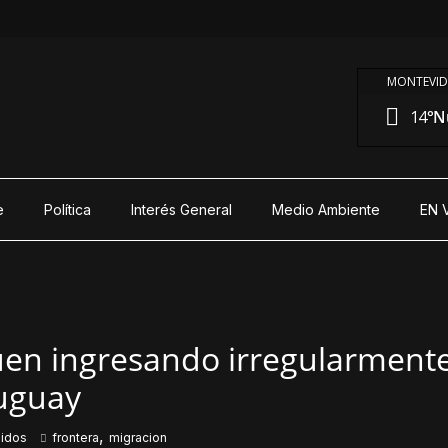
MONTEVID
14°
N
e
Política
Interés General
Medio Ambiente
EN 
uen ingresando irregularmente
uguay
,
nidos
frontera
migracion