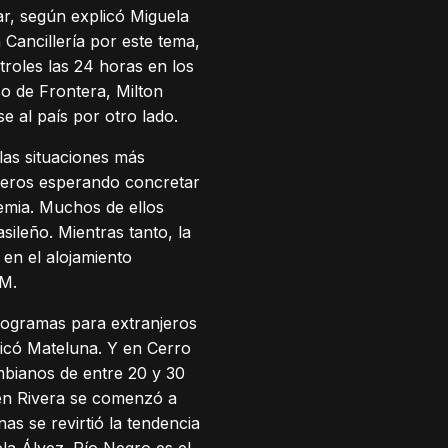
ar, según explicó Miguela
 Cancillería por este tema,
troles las 24 horas en los
so de Frontera, Milton
e al país por otro lado.
las situaciones más
jeros esperando concretar
demia. Muchos de ellos
sileño. Mientras tanto, la
 en el alojamiento
IM.
rogramas para extranjeros
plicó Mateluna. Y en Cerro
mbianos de entre 20 y 30
 en Rivera se comenzó a
s se revirtió la tendencia
la Álvez. Río Negro es el