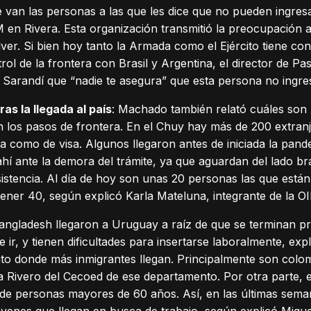
van las personas a las que les dice que no pueden ingres
 en Rivera. Esta organización transmitió la preocupación a
ver. Si bien hoy tanto la Armada como el Ejército tiene con
ol de la frontera con Brasil y Argentina, el director de Pa
 Sarandí que “nadie te asegura” que esta persona no ingres
ras la llegada al país
: Machado también relató cuáles son 
 los pasos de frontera. En el Chuy hay más de 200 extran
cia como de visa. Algunos llegaron antes de iniciada la pan
ahí ante la demora del trámite, ya que aguardan del lado bra
sistencia. Al día de hoy son unas 20 personas las que están
 tener 40, según explicó Karla Mateluna, integrante de la O
ngladesh llegaron a Uruguay a raíz de que se terminan p
e ir, y tienen dificultades para insertarse laboralmente, ex
nto donde más inmigrantes llegan. Principalmente son colo
a Rivero del Cecoed de ese departamento. Por otra parte,
de personas mayores de 60 años. Así, en las últimas semana
óvenes que llegan en busca de trabajo, según explicó Migue