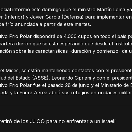
 Social informó este domingo que el ministro Martín Lema 
r (Interior) y Javier García (Defensa) para implementar e
de frío anunciada a partir de este martes.
ivo Frío Polar dispondrá de 4.000 cupos en todo el país 
 cartera dijeron que se está esperando que desde el Institu
mación sobre las características -duración y comienzo- de 
l Mides, se están manteniendo contactos con el presidente
lud del Estado (ASSE), Leonardo Cipriani y con el president
vo Frío Polar fue el pasado 28 de junio y el Ministerio de
rmada y la Fuera Aérea abrió sus refugios en unidades milit
etiró de los JJ.OO para no enfrentar a un israelí