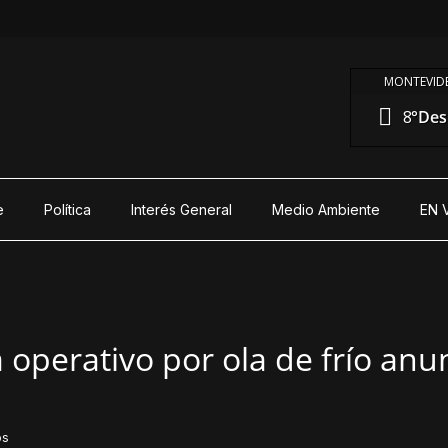
MONTEVIDE
8°
Des
e
Política
Interés General
Medio Ambiente
EN 
operativo por ola de frío anu
os