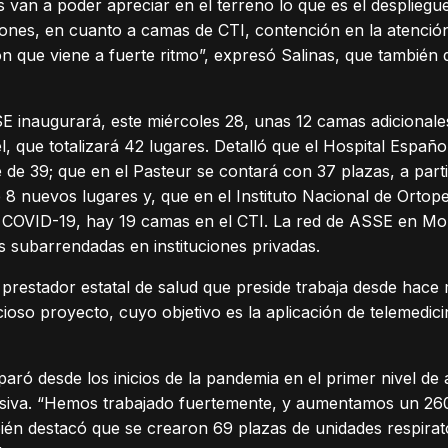
os van a poder apreciar en el terreno lo que es el desplieg
iones, en cuanto a camas de CTI, contención en la atención
n que viene a fuerte ritmo”, expresó Salinas, que también d
E inaugurará, este miércoles 28, unas 12 camas adicionale
el, que totalizará 42 lugares. Detalló que el Hospital Espa
de 39; que en el Pasteur se contará con 37 plazas, a parti
8 nuevos lugares y, que en el Instituto Nacional de Ortop
 COVID-19, hay 19 camas en el CTI. La red de ASSE en Mo
s subarrendadas en instituciones privadas.
el prestador estatal de salud que preside trabaja desde hace
ioso proyecto, cuyo objetivo es la aplicación de telemedi
ó desde los inicios de la pandemia en el primer nivel de 
tensiva. “Hemos trabajado fuertemente, y aumentamos un 26
bién destacó que se crearon 69 plazas de unidades respirato