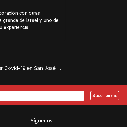
boración con otras
ás grande de Israel y uno de
u experiencia.
or Covid-19 en San José
→
Síguenos