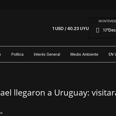
MONTEVIDE
1 USD / 40.23 UYU
10°
Des
e
Política
Interés General
Medio Ambiente
EN 
ael llegaron a Uruguay: visita
os