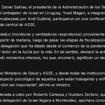
, Daniel Salinas; el presidente de la Administración de los S
el embajador de Israel en Uruguay, Yoed Magen, e integrante
ncabezada por Amit Gutkind, participaron en una conferen
sede central de ASSE.
 médico (monitores y ventiladores respiratorios) proveniente 
 partir de mañana, luego de pasar las etapas de fiscalizaci
a delegación que ha lidiado desde el comienzo de la pande
dolor en la lucha por la vida. En tal sentido, destacó la ac
o momentos intensos, los que, enumeró, significan un desga
l Ministerio de Salud y ASSE, y desde todas las institucio
aspecto psicológico de aquellos que están trabajando y en
ión tan importante”, afirmó el ministro.
llevada a cabo por Roberto Canessa y Gustavo Zerbino, que
a delegación de Israel llegara a Montevideo, aportara conoc