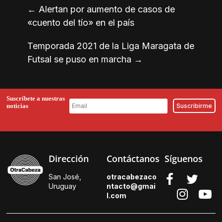
←
Alertan por aumento de casos de
«cuento del tío» en el país
Temporada 2021 de la Liga Maragata de
Futsal se puso en marcha
→
Suscríbete a nuestras
noticias
Dirección
Contáctanos
Síguenos
San José,
otracabezaco
Uruguay
ntacto@gmai
l.
com