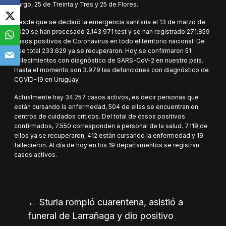
Largo, 25 de Treinta y Tres y 25 de Flores.
Desde que se declaró la emergencia sanitaria el 13 de marzo de
2020 se han procesado 2.143.971 test y se han registrado 271.859
casos positivos de Coronavirus en todo el territorio nacional. De
ese total 233.629 ya se recuperaron. Hoy se confirmaron 51
fallecimientos con diagnóstico de SARS-CoV-2 en nuestro país.
Hasta el momento son 3.979 las defunciones con diagnóstico de
COVID-19 en Uruguay.
Actualmente hay 34.257 casos activos, es decir personas que
están cursando la enfermedad, 504 de ellas se encuentran en
centros de cuidados críticos. Del total de casos positivos
confirmados, 7.550 corresponden a personal de la salud. 7.119 de
ellos ya se recuperaron, 412 están cursando la enfermedad y 19
fallecieron. Al día de hoy en los 19 departamentos se registran
casos activos.
←
Sturla rompió cuarentena, asistió a
funeral de Larrañaga y dio positivo