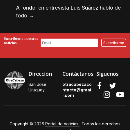
A fondo: en entrevista Luis Suárez habló de
todo
→
Suscríbete a nuestras
noticias
Dirección
Contáctanos
Síguenos
San José,
otracabezaco
Uruguay
ntacto@gmai
l.
com
Copyright © 2026
Portal de noticias
. Todos los derechos