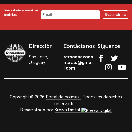
Suscríbete a nuestras
noticias
Dirección
Contáctanos
Síguenos
San José,
otracabezaco
Uruguay
ntacto@gmai
l.
com
Copyright © 2026
Portal de noticias
. Todos los derechos
reservados.
Desarrollado por
Kreiva Digital