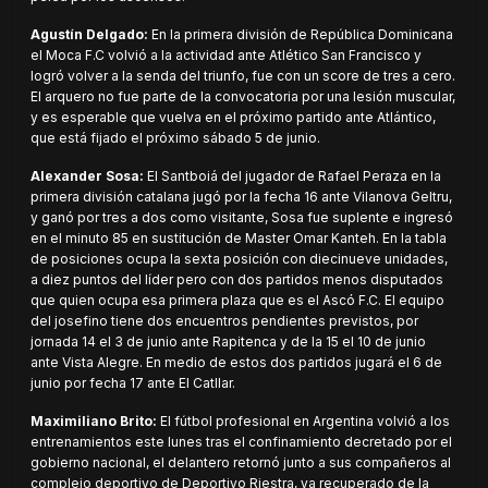
Agustín Delgado:
En la primera división de República Dominicana
el Moca F.C volvió a la actividad ante Atlético San Francisco y
logró volver a la senda del triunfo, fue con un score de tres a cero.
El arquero no fue parte de la convocatoria por una lesión muscular,
y es esperable que vuelva en el próximo partido ante Atlántico,
que está fijado el próximo sábado 5 de junio.
Alexander Sosa:
El Santboiá del jugador de Rafael Peraza en la
primera división catalana jugó por la fecha 16 ante Vilanova Geltru,
y ganó por tres a dos como visitante, Sosa fue suplente e ingresó
en el minuto 85 en sustitución de Master Omar Kanteh. En la tabla
de posiciones ocupa la sexta posición con diecinueve unidades,
a diez puntos del líder pero con dos partidos menos disputados
que quien ocupa esa primera plaza que es el Ascó F.C. El equipo
del josefino tiene dos encuentros pendientes previstos, por
jornada 14 el 3 de junio ante Rapitenca y de la 15 el 10 de junio
ante Vista Alegre. En medio de estos dos partidos jugará el 6 de
junio por fecha 17 ante El Catllar.
Maximiliano Brito:
El fútbol profesional en Argentina volvió a los
entrenamientos este lunes tras el confinamiento decretado por el
gobierno nacional, el delantero retornó junto a sus compañeros al
complejo deportivo de Deportivo Riestra, ya recuperado de la