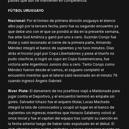
países que aún se mantienen en competencia.
FÚTBOL URUGUAYO
Nacional:
Por el torneo de primera división uruguayo el elenco
albo jugó por la tercera fecha, pero fue su segundo encuentro ya
que debe uno con el que se pondrá al día en la presente semana,
fue ante Sud América y ganó por uno a cero. Guzmán Corujo fue
titular y salió lesionado al cierre de la primera parte, Armando
Méndez integró el banco de suplentes y no tuvo minutos. Días
atrás el tricolor jugó por Copa Libertadores y pese al triunfo no
pudo clasificar, si logró un cupo en Copa Sudamericana, fue
victoria ante Argentinos Juniors dos a cero. Tanto Corujo como
Méndez fueron desde el vamos, el zaguero completó el
encuentro mientras que el lateral salió lesionado en el minuto 76
cuando ingresó Ángelo Gabrieli.
River Plate:
El darsenero de los josefinos viajó a Maldonado para
jugar contra el Deportivo, y el encuentro terminó en empate sin
goles. Salvador Ichazo fue el arquero titular, Lucas Machado
integró la lista de convocados y ocupó un lugar en el banco de
suplentes sin ingresar, mientras que Horacio Salaberry volvió al
once inicial y fue el capitan del equipo tras cumplir su sanción en
la fecha anterior luego de haber sido expulsado en el debut. El