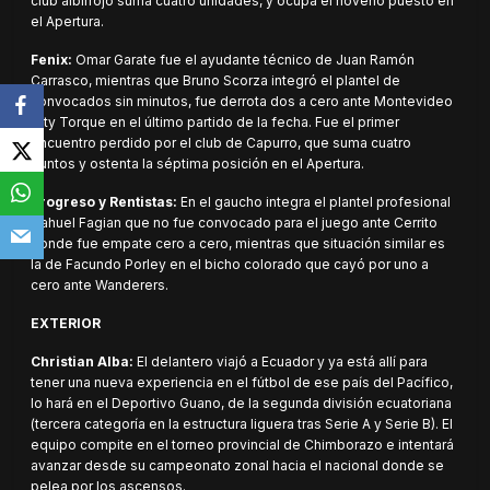
club albirrojo suma cuatro unidades, y ocupa el noveno puesto en
el Apertura.
Fenix:
Omar Garate fue el ayudante técnico de Juan Ramón
Carrasco, mientras que Bruno Scorza integró el plantel de
convocados sin minutos, fue derrota dos a cero ante Montevideo
City Torque en el último partido de la fecha. Fue el primer
encuentro perdido por el club de Capurro, que suma cuatro
puntos y ostenta la séptima posición en el Apertura.
Progreso y Rentistas:
En el gaucho integra el plantel profesional
Nahuel Fagian que no fue convocado para el juego ante Cerrito
donde fue empate cero a cero, mientras que situación similar es
la de Facundo Porley en el bicho colorado que cayó por uno a
cero ante Wanderers.
EXTERIOR
Christian Alba:
El delantero viajó a Ecuador y ya está allí para
tener una nueva experiencia en el fútbol de ese país del Pacífico,
lo hará en el Deportivo Guano, de la segunda división ecuatoriana
(tercera categoría en la estructura liguera tras Serie A y Serie B). El
equipo compite en el torneo provincial de Chimborazo e intentará
avanzar desde su campeonato zonal hacia el nacional donde se
pelea por los ascensos.