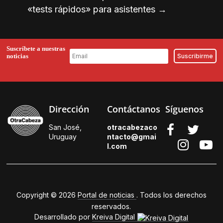
«tests rápidos» para asistentes
→
Suscríbete a nuestras
noticias
Dirección
Contáctanos
Síguenos
San José,
otracabezaco
Uruguay
ntacto@gmai
l.
com
Copyright © 2026
Portal de noticias
. Todos los derechos
reservados.
Desarrollado por
Kreiva Digital