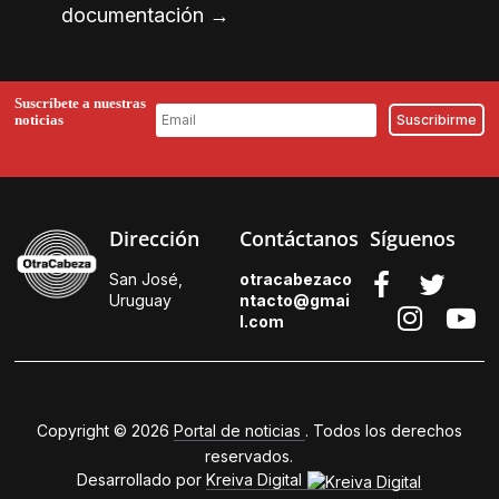
documentación
→
Suscríbete a nuestras
noticias
Dirección
Contáctanos
Síguenos
San José,
otracabezaco
Uruguay
ntacto@gmai
l.
com
Copyright © 2026
Portal de noticias
. Todos los derechos
reservados.
Desarrollado por
Kreiva Digital