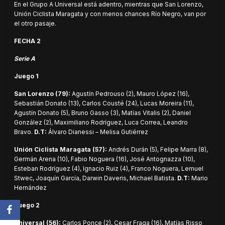
En el Grupo A Universal está adentro, mientras que San Lorenzo,
Unión Ciclista Maragata y con menos chances Río Negro, van por
el otro pasaje.
FECHA 2
Serie A
Juego 1
San Lorenzo (79):
Agustín Pedrouso (2), Mauro López (16),
Sebastián Donato (13), Carlos Cousté (24), Lucas Moreira (11),
Agustín Donato (5), Bruno Gasso (3), Matías Vitalis (2), Daniel
González (2), Maximiliano Rodríguez, Luca Correa, Leandro
Bravo.
D.T:
Álvaro Dianessi – Melisa Gutiérrez
Unión Ciclista Maragata (57):
Andrés Durán (5), Felipe Marra (8),
Germán Arena (10), Fabio Noguera (16), José Antognazza (10),
Esteban Rodríguez (4), Ignacio Ruiz (4), Franco Noguera, Lemuel
Stwec, Joaquín García, Darwin Daveris, Michael Batista.
D.T:
Mario
Hernández
Juego 2
Universal (56):
Carlos Ponce (2), Cesar Fraga (16), Matías Risso