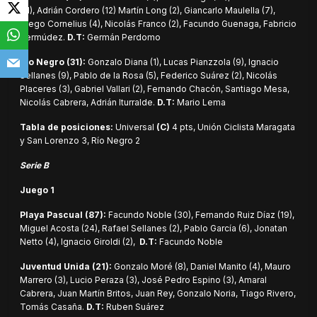
(11), Adrián Cordero (12) Martín Long (2), Giancarlo Maulella (7),
Diego Cornelius (4), Nicolás Franco (2), Facundo Guenaga, Fabricio
Bermúdez.
D.T:
Germán Perdomo
Río Negro (31):
Gonzalo Diana (1), Lucas Pianzzola (9), Ignacio
Sellanes (9), Pablo de la Rosa (5), Federico Suárez (2), Nicolás
Placeres (3), Gabriel Vallari (2), Fernando Chacón, Santiago Mesa,
Nicolás Cabrera, Adrián Iturralde.
D.T:
Mario Lema
Tabla de posiciones:
Universal
(C)
4 pts, Unión Ciclista Maragata
y San Lorenzo 3, Río Negro 2
Serie B
Juego 1
Playa Pascual (87):
Facundo Noble (30), Fernando Ruiz Díaz (19),
Miguel Acosta (24), Rafael Sellanes (2), Pablo García (6), Jonatan
Netto (4), Ignacio Giroldi (2),
D.T:
Facundo Noble
Juventud Unida (21):
Gonzalo Moré (8), Daniel Manito (4), Mauro
Marrero (3), Lucio Peraza (3), José Pedro Espino (3), Amaral
Cabrera, Juan Martín Britos, Juan Rey, Gonzalo Noria, Tiago Rivero,
Tomás Casaña.
D.T:
Ruben Suárez