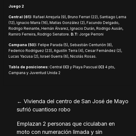
Juego 2
Central (61):
Rafael Arrejuría (9), Bruno Ferrari (22), Santiago Lema
(12), Ignacio Marra (16), Matías González (2), Facundo Delgado,
Rodrigo Reinante, Hernán Álvarez, Ignacio Durán, Rodrigo Ausán,
Ramiro Ferreira, Rodrigo Senatore.
D.T:
Jorge Perroni
Campana (50):
Felipe Parada (5), Sebastián Centurión (8),
Federico Rodríguez (23), Agustín Terra (4), Cesar Fernández (2),
Lucas Yacusa (2), Israel Guerra (6), Nicolás Rosas.
Tabla de posiciones:
Central
(C)
y Playa Pascual
(C)
4 pts,
Campana y Juventud Unida 2
←
Vivienda del centro de San José de Mayo
sufrió cuantioso robo
Emplazan 2 personas que ciculaban en
moto con numeración limada y sin