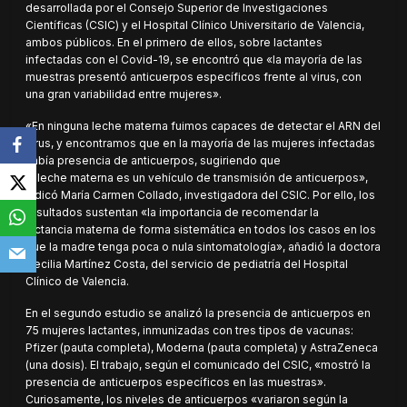
desarrollada por el Consejo Superior de Investigaciones
Científicas (CSIC) y el Hospital Clínico Universitario de Valencia,
ambos públicos. En el primero de ellos, sobre lactantes
infectadas con el Covid-19, se encontró que «la mayoría de las
muestras presentó anticuerpos específicos frente al virus, con
una gran variabilidad entre mujeres».
«En ninguna leche materna fuimos capaces de detectar el ARN del
virus, y encontramos que en la mayoría de las mujeres infectadas
había presencia de anticuerpos, sugiriendo que
la leche materna es un vehículo de transmisión de anticuerpos»,
indicó María Carmen Collado, investigadora del CSIC. Por ello, los
resultados sustentan «la importancia de recomendar la
lactancia materna de forma sistemática en todos los casos en los
que la madre tenga poca o nula sintomatología», añadió la doctora
Cecilia Martínez Costa, del servicio de pediatría del Hospital
Clínico de Valencia.
En el segundo estudio se analizó la presencia de anticuerpos en
75 mujeres lactantes, inmunizadas con tres tipos de vacunas:
Pfizer (pauta completa), Moderna (pauta completa) y AstraZeneca
(una dosis). El trabajo, según el comunicado del CSIC, «mostró la
presencia de anticuerpos específicos en las muestras».
Curiosamente, los niveles de anticuerpos «variaron según la