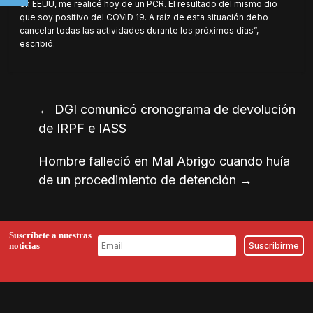
en EEUU, me realicé hoy de un PCR. El resultado del mismo dio
que soy positivo del COVID 19. A raíz de esta situación debo
cancelar todas las actividades durante los próximos días”,
escribió.
←
DGI comunicó cronograma de devolución
de IRPF e IASS
Hombre falleció en Mal Abrigo cuando huía
de un procedimiento de detención
→
Suscríbete a nuestras
noticias