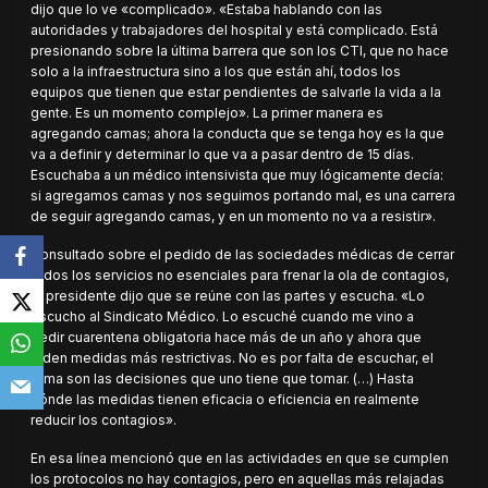
dijo que lo ve «complicado». «Estaba hablando con las
autoridades y trabajadores del hospital y está complicado. Está
presionando sobre la última barrera que son los CTI, que no hace
solo a la infraestructura sino a los que están ahí, todos los
equipos que tienen que estar pendientes de salvarle la vida a la
gente. Es un momento complejo». La primer manera es
agregando camas; ahora la conducta que se tenga hoy es la que
va a definir y determinar lo que va a pasar dentro de 15 días.
Escuchaba a un médico intensivista que muy lógicamente decía:
si agregamos camas y nos seguimos portando mal, es una carrera
de seguir agregando camas, y en un momento no va a resistir».
Consultado sobre el pedido de las sociedades médicas de cerrar
todos los servicios no esenciales para frenar la ola de contagios,
el presidente dijo que se reúne con las partes y escucha. «Lo
escucho al Sindicato Médico. Lo escuché cuando me vino a
pedir cuarentena obligatoria hace más de un año y ahora que
piden medidas más restrictivas. No es por falta de escuchar, el
tema son las decisiones que uno tiene que tomar. (…) Hasta
dónde las medidas tienen eficacia o eficiencia en realmente
reducir los contagios».
En esa línea mencionó que en las actividades en que se cumplen
los protocolos no hay contagios, pero en aquellas más relajadas