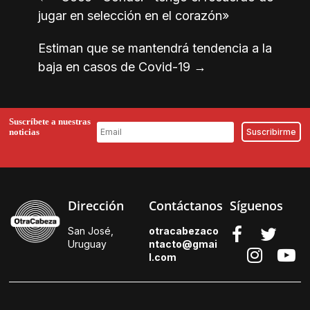
jugar en selección en el corazón»
Estiman que se mantendrá tendencia a la
baja en casos de Covid-19
→
Suscríbete a nuestras
noticias
Dirección
Contáctanos
Síguenos
San José,
otracabezaco
Uruguay
ntacto@gmai
l.
com