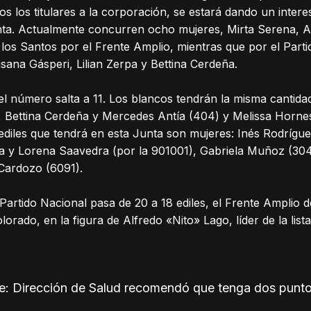
s los titulares a la corporación, se estará dando un inter
ta. Actualmente concurren ocho mujeres, Mirta Serena, A
los Santos por el Frente Amplio, mientras que por el Part
ana Gásperi, Lilian Zerpa y Bettina Cerdeña.
l número salta a 11. Los blancos tendrán la misma cantida
), Bettina Cerdeña y Mercedes Antía (404) y Melissa Horne
2 ediles que tendrá en esta Junta son mujeres: Inés Rodríg
la y Lorena Saavedra (por la 901001), Gabriela Muñoz (304
Cardozo (6091).
 Partido Nacional pasa de 20 a 18 ediles, el Frente Amplio d
orado, en la figura de Alfredo «Nito» Lago, líder de la lista
ie: Dirección de Salud recomendó que tenga dos punt