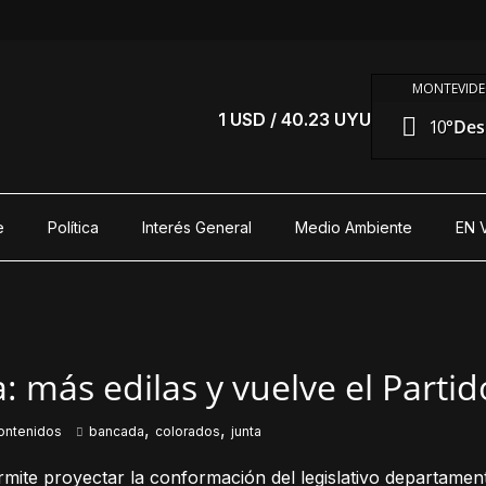
MONTEVIDE
1 USD / 40.23 UYU
10°
Des
e
Política
Interés General
Medio Ambiente
EN 
: más edilas y vuelve el Parti
,
,
ontenidos
bancada
colorados
junta
rmite proyectar la conformación del legislativo departamen