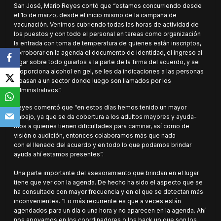
San José, Mario Reyes contó que “estamos concurriendo desde
el 1o de marzo, desde el inicio mismo de la campaña de
vacunación. Venimos cubriendo todas las horas de actividad de
los puestos y con todo el personal en tareas como organización
la entrada con toma de temperatura de quienes están inscriptos,
corroborar en la agenda el documento de identidad, el ingreso al
lugar sobre todo guiarlos a la parte de la firma del acuerdo, y se
proporciona alcohol en gel, se les da indicaciones a las personas
y pasan a un sector donde luego son llamados por los
administrativos”.
Reyes comentó que “en estos días hemos tenido un mayor
trabajo, ya que se da cobertura a los adultos mayores y ayuda-
mos a quienes tienen dificultades para caminar, así como de
visión o audición, entonces colaboramos más que nada
con el llenado del acuerdo y en todo lo que podamos brindar
ayuda ahí estamos presentes”.
Una parte importante del asesoramiento que brindan en el lugar
tiene que ver con la agenda. De hecho ha sido el aspecto que se
ha consultado con mayor frecuencia y en el que se detectan más
inconvenientes. “Lo más recurrente es que a veces están
agendados para un día o una hora y no aparecen en la agenda. Ahí
nos apoyamos en los coordinadores o los back up que son los