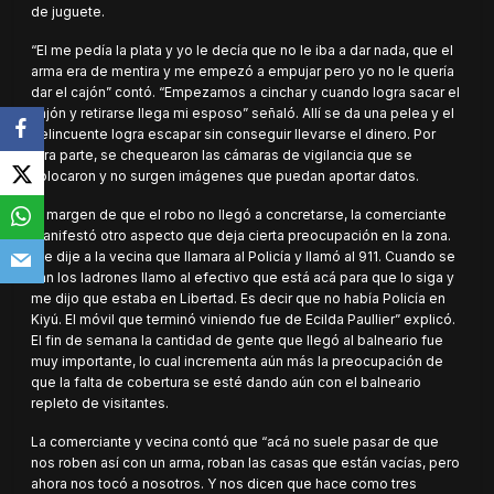
de juguete.
“El me pedía la plata y yo le decía que no le iba a dar nada, que el
arma era de mentira y me empezó a empujar pero yo no le quería
dar el cajón” contó. “Empezamos a cinchar y cuando logra sacar el
cajón y retirarse llega mi esposo” señaló. Allí se da una pelea y el
delincuente logra escapar sin conseguir llevarse el dinero. Por
otra parte, se chequearon las cámaras de vigilancia que se
colocaron y no surgen imágenes que puedan aportar datos.
Al margen de que el robo no llegó a concretarse, la comerciante
manifestó otro aspecto que deja cierta preocupación en la zona.
“Le dije a la vecina que llamara al Policía y llamó al 911. Cuando se
van los ladrones llamo al efectivo que está acá para que lo siga y
me dijo que estaba en Libertad. Es decir que no había Policía en
Kiyú. El móvil que terminó viniendo fue de Ecilda Paullier” explicó.
El fin de semana la cantidad de gente que llegó al balneario fue
muy importante, lo cual incrementa aún más la preocupación de
que la falta de cobertura se esté dando aún con el balneario
repleto de visitantes.
La comerciante y vecina contó que “acá no suele pasar de que
nos roben así con un arma, roban las casas que están vacías, pero
ahora nos tocó a nosotros. Y nos dicen que hace como tres