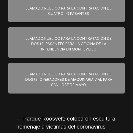
LLAMADO PÚBLICO PARA LA CONTRATACIÓN DE
CUATRO (4) PASANTES
LLAMADO PÚBLICO PARA LA CONTRATACIÓN DE
DOS (2) PASANTES PARA LA OFICINA DE LA
INTENDENCIA EN MONTEVIDEO
LLAMADO PÚBLICO PARA LA CONTRATACIÓN DE
DOS (2) OPERADORES DE MAQUINARIA VIAL PARA
SAN JOSÉ DE MAYO
←
Parque Roosvelt: colocaron escultura
homenaje a víctimas del coronavirus