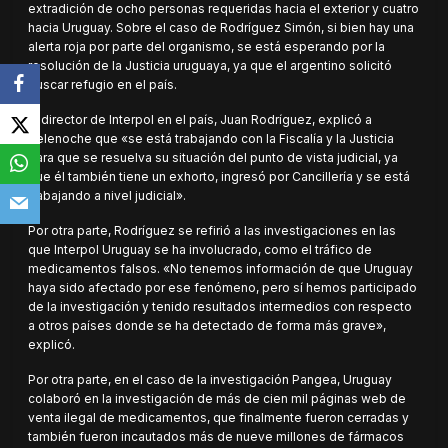
extradición de ocho personas requeridas hacia el exterior y cuatro
hacia Uruguay. Sobre el caso de Rodríguez Simón, si bien hay una
alerta roja por parte del organismo, se está esperando por la
resolución de la Justicia uruguaya, ya que el argentino solicitó
buscar refugio en el país.
El director de Interpol en el país, Juan Rodríguez, explicó a
Telenoche que «se está trabajando con la Fiscalía y la Justicia
para que se resuelva su situación del punto de vista judicial, ya
que él también tiene un exhorto, ingresó por Cancillería y se está
trabajando a nivel judicial».
Por otra parte, Rodríguez se refirió a las investigaciones en las
que Interpol Uruguay se ha involucrado, como el tráfico de
medicamentos falsos. «No tenemos información de que Uruguay
haya sido afectado por ese fenómeno, pero sí hemos participado
de la investigación y tenido resultados intermedios con respecto
a otros países donde se ha detectado de forma más grave»,
explicó.
Por otra parte, en el caso de la investigación Pangea, Uruguay
colaboró en la investigación de más de cien mil páginas web de
venta ilegal de medicamentos, que finalmente fueron cerradas y
también fueron incautados más de nueve millones de fármacos