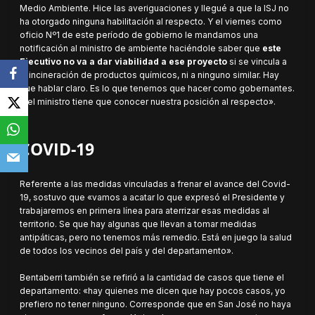
Medio Ambiente. Hice las averiguaciones y llegué a que la ISJ no
ha otorgado ninguna habilitación al respecto. Y el viernes como
oficio Nº1 de este período de gobierno le mandamos una
notificación al ministro de ambiente haciéndole saber que
este
Ejecutivo no va a dar viabilidad a ese proyecto
si se vincula a
la incineración de productos químicos, ni a ninguno similar. Hay
que hablar claro. Es lo que tenemos que hacer como gobernantes.
Y el ministro tiene que conocer nuestra posición al respecto».
COVID-19
Referente a las medidas vinculadas a frenar el avance del Covid-
19, sostuvo que «vamos a acatar lo que expresó el Presidente y
trabajaremos en primera línea para aterrizar esas medidas al
territorio. Se que hay algunas que llevan a tomar medidas
antipáticas, pero no tenemos más remedio. Está en juego la salud
de todos los vecinos del país y del departamento».
Bentaberri también se refirió a la cantidad de casos que tiene el
departamento: «hay quienes me dicen que hay pocos casos, yo
prefiero no tener ninguno. Corresponde que en San José no haya