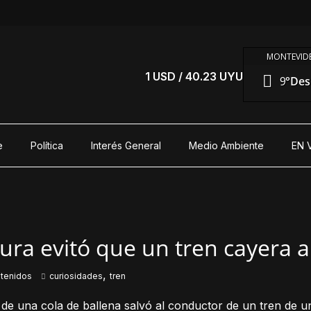
MONTEVIDE
1 USD / 40.23 UYU
9°
Des
e
Política
Interés General
Medio Ambiente
EN 
tura evitó que un tren cayera a
,
tenidos
curiosidades
tren
de una cola de ballena salvó al conductor de un tren de un