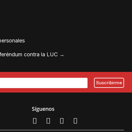
personales
referéndum contra la LUC
→
Síguenos