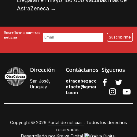
Llegarán en mayo 100.000 vacunas más de
AstraZeneca
→
Suscríbete a nuestras
noticias
Dirección
Contáctanos
Síguenos
San José,
otracabezaco
Uruguay
ntacto@gmai
l.
com
Copyright © 2026
Portal de noticias
. Todos los derechos
reservados.
Desarrollado por
Kreiva Digital