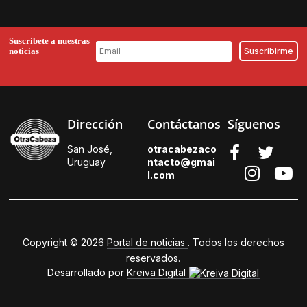
Suscríbete a nuestras
noticias
Dirección
Contáctanos
Síguenos
San José,
otracabezaco
Uruguay
ntacto@gmai
l.
com
Copyright © 2026
Portal de noticias
. Todos los derechos
reservados.
Desarrollado por
Kreiva Digital