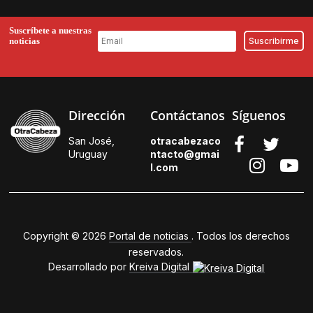
Suscríbete a nuestras
noticias
Dirección
Contáctanos
Síguenos
San José,
otracabezaco
Uruguay
ntacto@gmai
l.
com
Copyright © 2026
Portal de noticias
. Todos los derechos
reservados.
Desarrollado por
Kreiva Digital