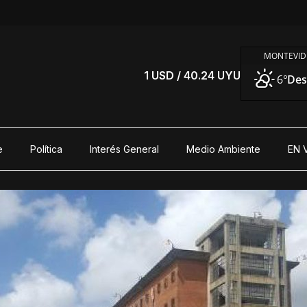
MONTEVID
S
1 USD / 40.24 UYU
6°
Des
e
Política
Interés General
Medio Ambiente
EN 