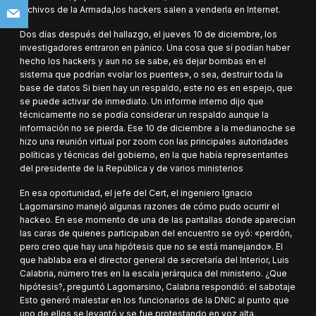
archivos de la Armada,los hackers salen a venderla en Internet.
Dos días después del hallazgo, el jueves 10 de diciembre, los
investigadores entraron en pánico. Una cosa que sí podían haber
hecho los hackers y aun no se sabe, es dejar bombas en el
sistema que podrían «volar los puentes», o sea, destruir toda la
base de datos Si bien hay un respaldo, este no es en espejo, que
se puede activar de inmediato. Un informe interno dijo que
técnicamente no se podía considerar un respaldo aunque la
información no se pierda. Ese 10 de diciembre a la medianoche se
hizo una reunión virtual por zoom con las principales autoridades
políticas y técnicas del gobierno, en la que había representantes
del presidente de la República y de varios ministerios
En esa oportunidad, el jefe del Cert, el ingeniero Ignacio
Lagomarsino manejó algunas razones de cómo pudo ocurrir el
hackeo. En ese momento de una de las pantallas donde aparecían
las caras de quienes participaban del encuentro se oyó: «perdón,
pero creo que hay una hipótesis que no se está manejando». El
que hablaba era el director general de secretaría del Interior, Luis
Calabria, número tres en la escala jerárquica del ministerio. ¿Que
hipótesis?, preguntó Lagomarsino, Calabria respondió: el sabotaje
Esto generó malestar en los funcionarios de la DNIC al punto que
uno de ellos se levantó y se fue protestando en voz alta.