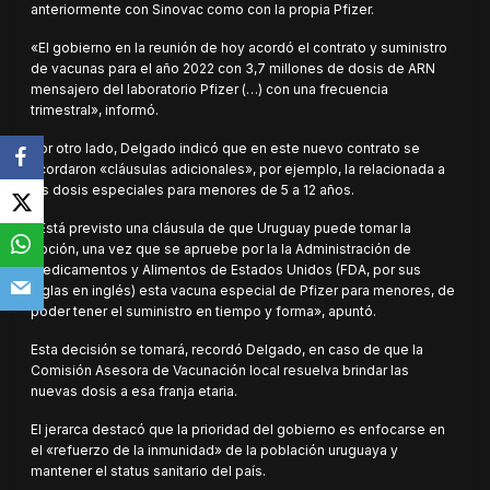
anteriormente con Sinovac como con la propia Pfizer.
«El gobierno en la reunión de hoy acordó el contrato y suministro
de vacunas para el año 2022 con 3,7 millones de dosis de ARN
mensajero del laboratorio Pfizer (…) con una frecuencia
trimestral», informó.
Por otro lado, Delgado indicó que en este nuevo contrato se
acordaron «cláusulas adicionales», por ejemplo, la relacionada a
las dosis especiales para menores de 5 a 12 años.
«Está previsto una cláusula de que Uruguay puede tomar la
opción, una vez que se apruebe por la la Administración de
Medicamentos y Alimentos de Estados Unidos (FDA, por sus
siglas en inglés) esta vacuna especial de Pfizer para menores, de
poder tener el suministro en tiempo y forma», apuntó.
Esta decisión se tomará, recordó Delgado, en caso de que la
Comisión Asesora de Vacunación local resuelva brindar las
nuevas dosis a esa franja etaria.
El jerarca destacó que la prioridad del gobierno es enfocarse en
el «refuerzo de la inmunidad» de la población uruguaya y
mantener el status sanitario del país.