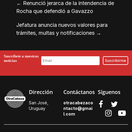
←
Renunció jerarca de la intendencia de
Rocha que defendió a Gavazzo
Jefatura anuncia nuevos valores para
trámites, multas y notificaciones
→
Suscríbete a nuestras
noticias
Dirección
Contáctanos
Síguenos
San José,
otracabezaco
Uruguay
ntacto@gmai
l.
com