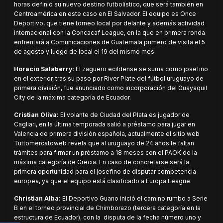
horas definió su nuevo destino futbolístico, que será también en
Centroamérica en este caso en El Salvador. El equipo es Once
Deportivo, que tiene torneo local por delante y además actividad
internacional con la Concacaf League, en la que en primera ronda
enfrentará a Comunicaciones de Guatemala primero de visita el 5
de agosto y luego de local el 19 del mismo mes.
Horacio Salaberry:
El zaguero ecildense se suma como josefino
en el exterior, tras su paso por River Plate del fútbol uruguayo de
primera división, fue anunciado como incorporación del Guayaquil
City de la máxima categoría de Ecuador.
Cristian Oliva:
El volante de Ciudad del Plata es jugador de
Cagliari, en la última temporada salió a préstamo para jugar en
Valencia de primera división española, actualmente el sitio web
Tuttomercatoweb revela que al uruguayo de 24 años le faltan
trámites para firmar un préstamo a 18 meses con el PAOK de la
máxima categoría de Grecia. En caso de concretarse será la
primera oportunidad para el josefino de disputar competencia
europea, ya que el equipo está clasificado a Europa League.
Christian Alba:
El Deportivo Guano inició el camino rumbo a Serie
B en el torneo provincial de Chimborazo (tercera categoría en la
estructura de Ecuador), con la disputa de la fecha número uno y