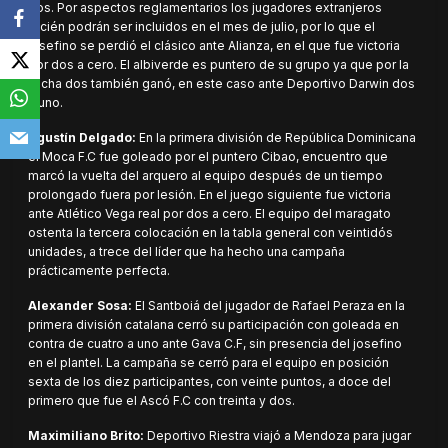
dos. Por aspectos reglamentarios los jugadores extranjeros
recién podrán ser incluidos en el mes de julio, por lo que el
josefino se perdió el clásico ante Alianza, en el que fue victoria
por dos a cero. El albiverde es puntero de su grupo ya que por la
fecha dos también ganó, en este caso ante Deportivo Darwin dos
a uno.
Agustín Delgado:
En la primera división de República Dominicana
el Moca F.C fue goleado por el puntero Cibao, encuentro que
marcó la vuelta del arquero al equipo después de un tiempo
prolongado fuera por lesión. En el juego siguiente fue victoria
ante Atlético Vega real por dos a cero. El equipo del maragato
ostenta la tercera colocación en la tabla general con veintidós
unidades, a trece del líder que ha hecho una campaña
prácticamente perfecta.
Alexander Sosa:
El Santboiá del jugador de Rafael Peraza en la
primera división catalana cerró su participación con goleada en
contra de cuatro a uno ante Gava C.F, sin presencia del josefino
en el plantel. La campaña se cerró para el equipo en posición
sexta de los diez participantes, con veinte puntos, a doce del
primero que fue el Ascó F.C con treinta y dos.
Maximiliano Brito:
Deportivo Riestra viajó a Mendoza para jugar