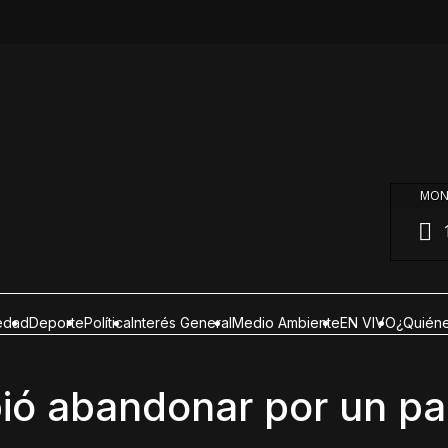
MON
edad
Deporte
Política
Interés General
Medio Ambiente
EN VIVO
¿Quién
bió abandonar por un p