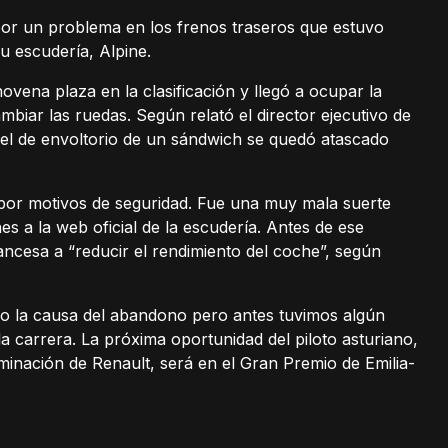
r un problema en los frenos traseros que estuvo
 escudería, Alpine.
ena plaza en la clasificación y llegó a ocupar la
biar las ruedas. Según relató el director ejecutivo de
el de envoltorio de un sándwich se quedó atascado
a por motivos de seguridad. Fue una muy mala suerte
s a la web oficial de la escudería. Antes de ese
ancesa a “reducir el rendimiento del coche”, según
ido la causa del abandono pero antes tuvimos algún
a carrera. La próxima oportunidad del piloto asturiano,
nación de Renault, será en el Gran Premio de Emilia-