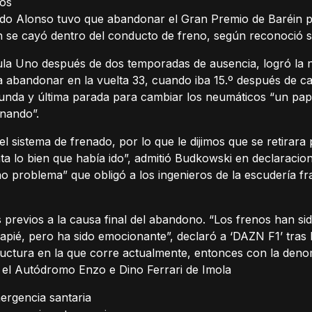
os
o Alonso tuvo que abandonar el Gran Premio de Baréin po
 se cayó dentro del conducto de freno, según reconoció su
la Uno después de dos temporadas de ausencia, logró la nov
a abandonar en la vuelta 33, cuando iba 15.º después de cam
gunda y última parada para cambiar los neumáticos “un pap
rnando”.
 sistema de frenado, por lo que le dijimos que se retirar
a lo bien que había ido”, admitió Budkowski en declaracione
o problema” que obligó a los ingenieros de la escudería fr
 previos a la causa final del abandono. “Los frenos han s
apié, pero ha sido emocionante”, declaró a ‘DAZN F1’ tras l
tura en la que corre actualmente, entonces con la denomi
en el Autódromo Enzo e Dino Ferrari de Imola
ergencia santaria