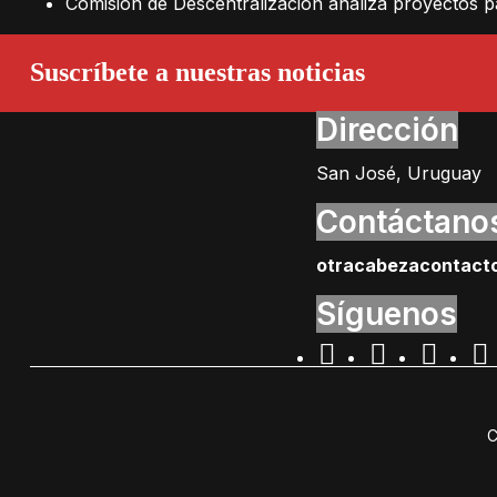
Comisión de Descentralización analiza proyectos 
Suscríbete a nuestras noticias
Dirección
San José, Uruguay
Contáctano
otracabezacontact
Síguenos
C