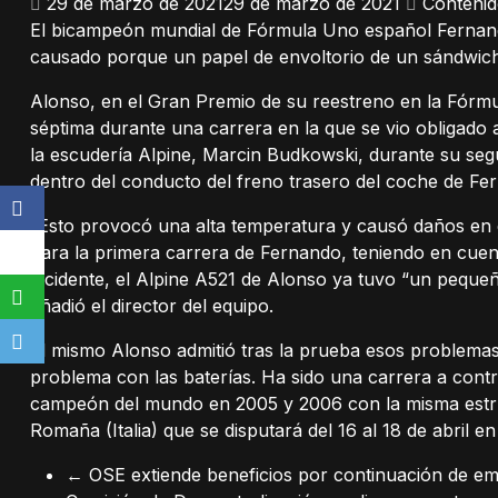
29 de marzo de 2021
29 de marzo de 2021
Contenid
El bicampeón mundial de Fórmula Uno español Fernand
causado porque un papel de envoltorio de un sándwich
Alonso, en el Gran Premio de su reestreno en la Fórmu
séptima durante una carrera en la que se vio obligado 
la escudería Alpine, Marcin Budkowski, durante su se
dentro del conducto del freno trasero del coche de Fe
“Esto provocó una alta temperatura y causó daños en el
para la primera carrera de Fernando, teniendo en cuent
incidente, el Alpine A521 de Alonso ya tuvo “un pequeñ
añadió el director del equipo.
El mismo Alonso admitió tras la prueba esos problemas
problema con las baterías. Ha sido una carrera a contr
campeón del mundo en 2005 y 2006 con la misma estruc
Romaña (Italia) que se disputará del 16 al 18 de abril 
←
OSE extiende beneficios por continuación de em