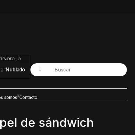
TEVIDEO, UY
12°
Nublado
es somos?
Contacto
apel de sándwich