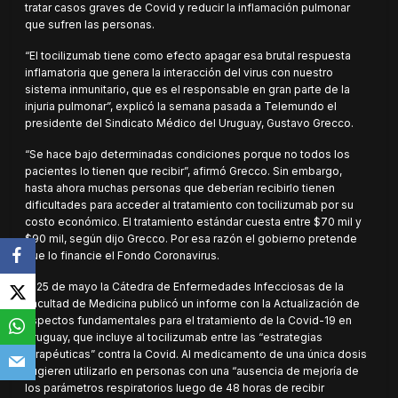
tratar casos graves de Covid y reducir la inflamación pulmonar
que sufren las personas.
“El tocilizumab tiene como efecto apagar esa brutal respuesta
inflamatoria que genera la interacción del virus con nuestro
sistema inmunitario, que es el responsable en gran parte de la
injuria pulmonar”, explicó la semana pasada a Telemundo el
presidente del Sindicato Médico del Uruguay, Gustavo Grecco.
“Se hace bajo determinadas condiciones porque no todos los
pacientes lo tienen que recibir”, afirmó Grecco. Sin embargo,
hasta ahora muchas personas que deberían recibirlo tienen
dificultades para acceder al tratamiento con tocilizumab por su
costo económico. El tratamiento estándar cuesta entre $70 mil y
$90 mil, según dijo Grecco. Por esa razón el gobierno pretende
que lo financie el Fondo Coronavirus.
El 25 de mayo la Cátedra de Enfermedades Infecciosas de la
Facultad de Medicina publicó un informe con la Actualización de
aspectos fundamentales para el tratamiento de la Covid-19 en
Uruguay, que incluye al tocilizumab entre las “estrategias
terapéuticas” contra la Covid. Al medicamento de una única dosis
sugieren utilizarlo en personas con una “ausencia de mejoría de
los parámetros respiratorios luego de 48 horas de recibir