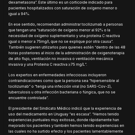
dexametasona”. Este último es un corticoide indicado para
pacientes hospitalizados con saturación de oxígeno menor o
igual a 94%.
En ese sentido, recomiendan administrar tocilizumab a personas
que tengan una “saturación de oxígeno menor al 92% o la
necesidad de oxígeno suplementario y una proteína C reactiva
igual o menor a 75mg/l, que no se explique por otra causa”.
También sugieren utilizarlos para quienes estén “dentro de las 48
horas posteriores al inicio de la administración de oxigenoterapia
de alto flujo, ventilación no invasiva o ventilación mecánica
invasiva y una Proteina C reactiva ≥75 mg/L”.
Los expertos en enfermedades infecciosas incluyeron
contraindicaciones como que la persona sea “hipersensible al
tocilizumab” o “tenga una infección viral (no SARS-Cov-2),
tuberculosis u otra infección bacteriana o fúngica, que no se
encuentre controlada”.
El presidente del Sindicato Médico indicó que la experiencia de
uso del medicamento en Uruguay “es escasa”. “Hemos tenido
experiencias puntuales muy exitosas, donde rápidamente han
mejorado los pacientes y también hemos tenido experiencias en
las cuales no ha surtido efecto y los pacientes lamentablemente